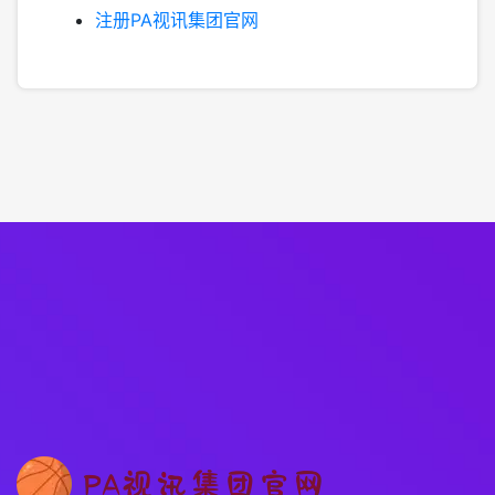
注册PA视讯集团官网