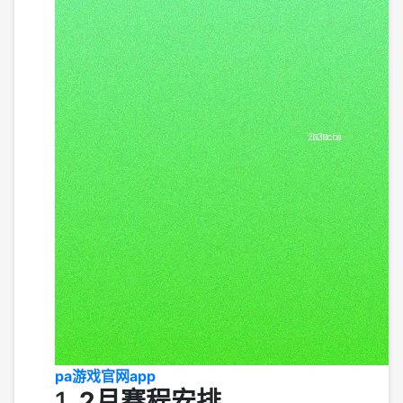
pa游戏官网app
1.
2月赛程安排