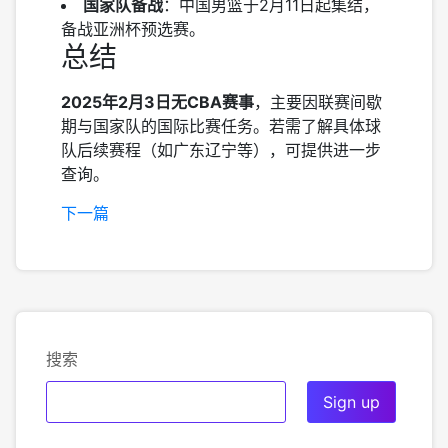
国家队备战
：中国男篮于2月11日起集结，
备战亚洲杯预选赛。
总结
2025年2月3日无CBA赛事
，主要因联赛间歇
期与国家队的国际比赛任务。若需了解具体球
队后续赛程（如广东辽宁等），可提供进一步
查询。
下一篇
搜索