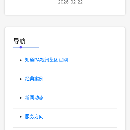
2026-02-22
导航
知道PA视讯集团官网
经典案例
新闻动态
服务方向