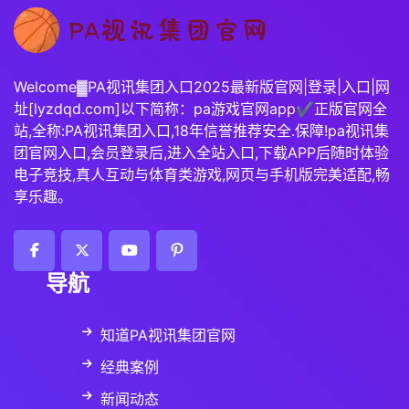
Welcome▓PA视讯集团入口2025最新版官网|登录|入口|网
址[lyzdqd.com]以下简称：pa游戏官网app✔正版官网全
站,全称:PA视讯集团入口,18年信誉推荐安全.保障!pa视讯集
团官网入口,会员登录后,进入全站入口,下载APP后随时体验
电子竞技,真人互动与体育类游戏,网页与手机版完美适配,畅
享乐趣。
导航
知道PA视讯集团官网
经典案例
新闻动态