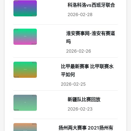
科洛科洛vs西班牙联合
2026-02-28
淮安赛事网-淮安有赛道
吗
2026-02-26
比甲最新赛事 比甲联赛水
平如何
2026-02-25
新疆队比赛回放
2026-02-23
扬州两大赛事 2021扬州有