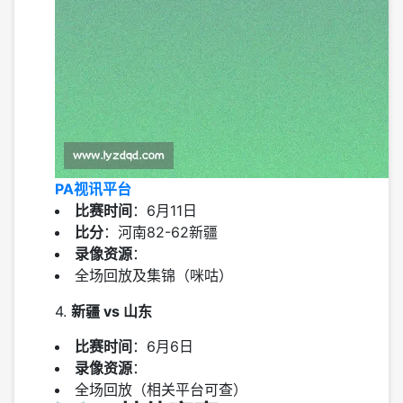
PA视讯平台
比赛时间
：6月11日
比分
：河南82-62新疆
录像资源
：
全场回放及集锦（咪咕）
4.
新疆 vs 山东
比赛时间
：6月6日
录像资源
：
全场回放（相关平台可查）